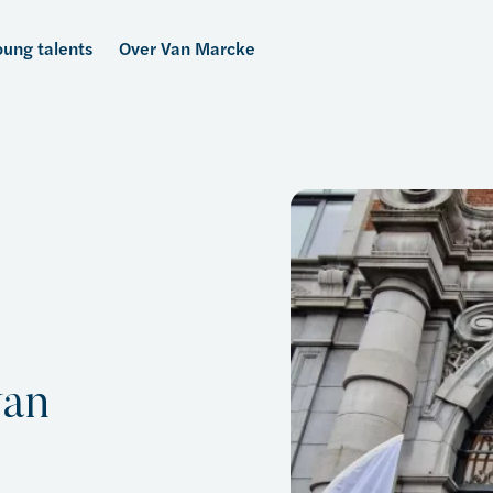
ung talents
Over Van Marcke
& Engineering
Logistiek & Transport
Onze bedrijfscultuur
van