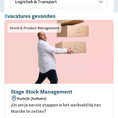
15 KM
25 KM
3
vacatures gevonden
35 KM
Stock & Product Management
Centrale Diensten
50 KM
Aankoop
Data & Process Management
Finance
HR & Legal
Stock & Product Management
Logistiek & Transport
Sales
Binnendienst
Buitendienst
Technics (B2B)
Stage Stock Management
Studenten & Young Talents
Techniek & Engineering
Kortrijk (Aalbeke)
Zin om je eerste stappen in het werkveld bij Van
Marcke te zetten?